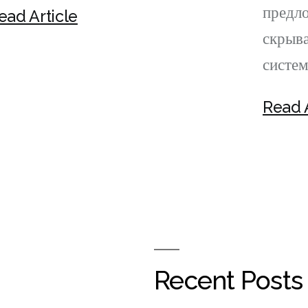
предл
ead Article
скрыв
систем
Read A
Recent Posts