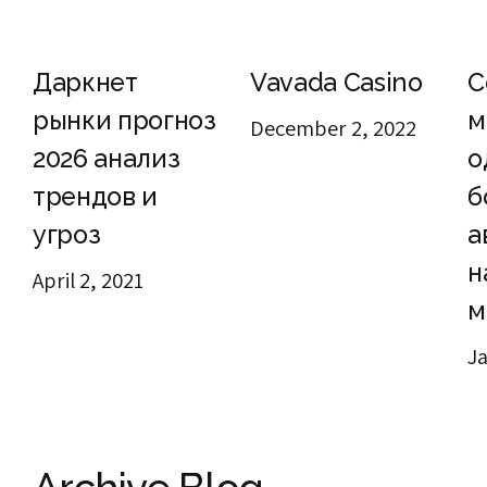
Даркнет
Vavada Casino
С
рынки прогноз
м
December 2, 2022
2026 анализ
о
трендов и
б
угроз
а
н
April 2, 2021
м
J