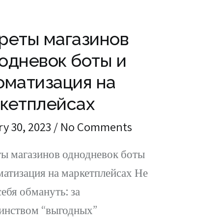
реты магазинов
одневок боты и
оматизация на
кетплейсах
y 30, 2023
No Comments
ы магазинов однодневок боты
матизация на маркетплейсах Не
себя обмануть: за
инством “выгодных”