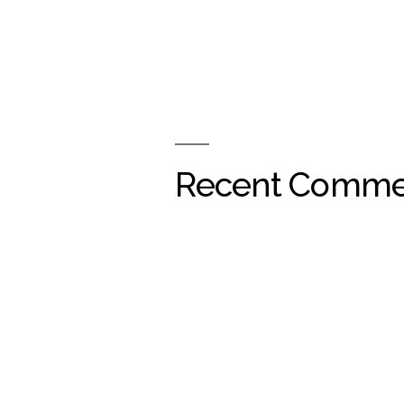
Recent Comme