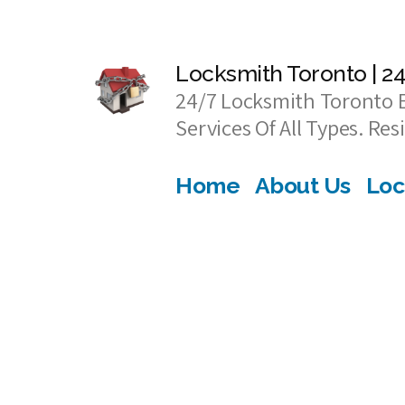
Locksmith Toronto | 2
24/7 Locksmith Toronto E
Services Of All Types. Re
Home
About Us
Loc