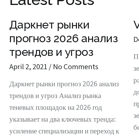
Даркнет рынки
прогноз 2026 анализ
D
трендов и угроз
П
April 2, 2021
No Comments
з
р
Даркнет рынки прогноз 2026 анализ
д
трендов и угроз Анализ рынка
п
теневых площадок на 2026 год
з
указывает на два ключевых тренда:
б
усиление специализации и переход к