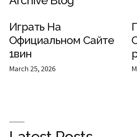
Archive Blog
Играть На
Официальном Сайте
1вин
р
March 25, 2026
M
Latest Posts