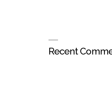
Recent Comme