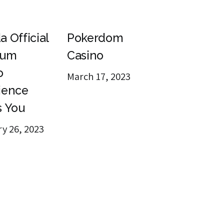
 Official
Pokerdom
ium
Casino
o
March 17, 2023
ience
s You
y 26, 2023