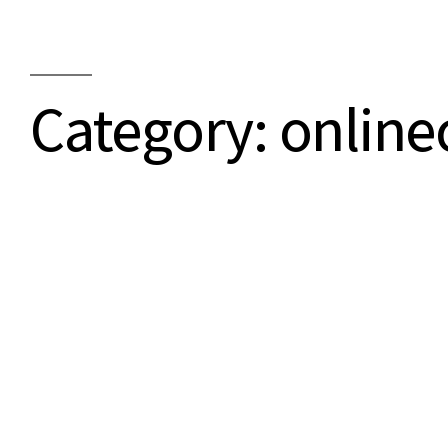
Category: online