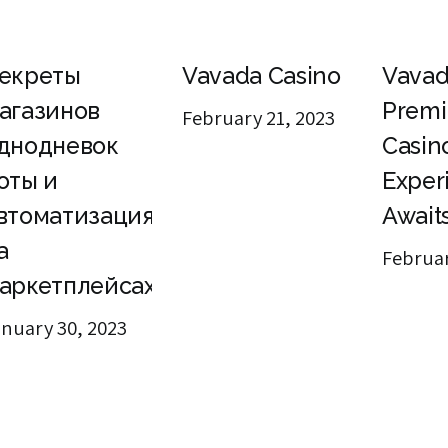
екреты
Vavada Casino
Vavada
агазинов
Prem
February 21, 2023
днодневок
Casin
оты и
Exper
втоматизация
Await
а
Februar
аркетплейсах
anuary 30, 2023