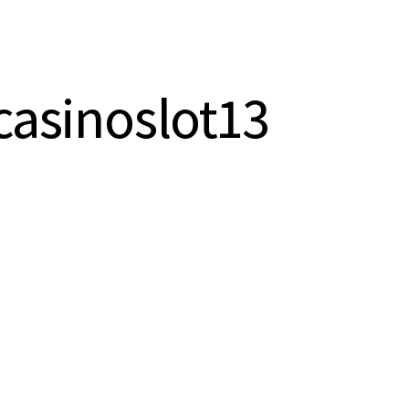
casinoslot13