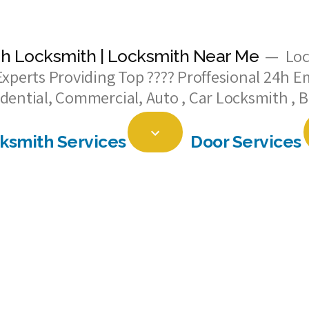
Loc
4h Locksmith | Locksmith Near Me
xperts Providing Top ???? Proffesional 24h 
sidential, Commercial, Auto , Car Locksmith , 
ksmith Services
Door Services