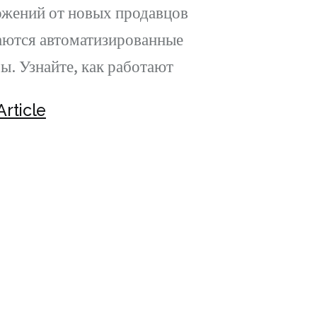
ожений от новых продавцов
аются автоматизированные
ы. Узнайте, как работают
rticle