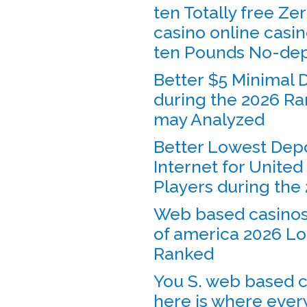
ten Totally free Ze
casino online casin
ten Pounds No-depo
Better $5 Minimal 
during the 2026 R
may Analyzed
Better Lowest Depo
Internet for Unite
Players during the
Web based casinos
of america 2026 Lo
Ranked
You S. web based c
here is where every 