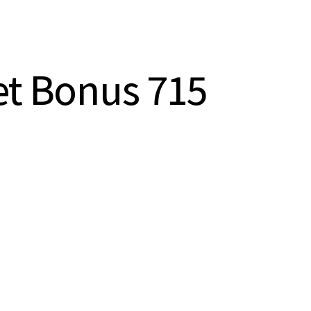
et Bonus 715