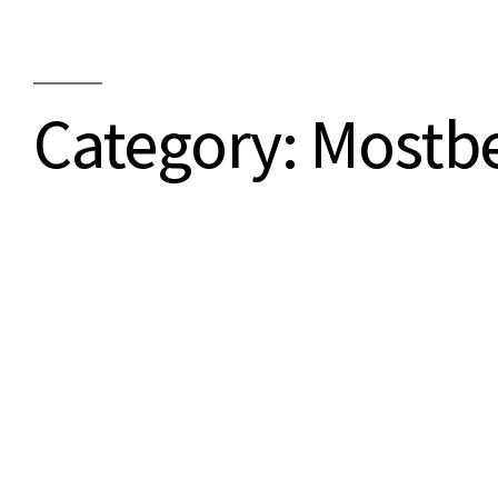
Category: Mostb