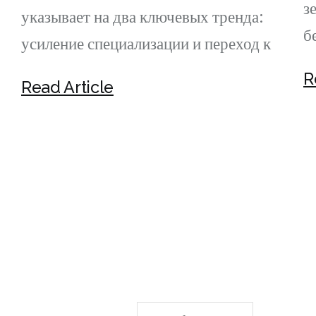
з
указывает на два ключевых тренда:
б
усиление специализации и переход к
R
Read Article