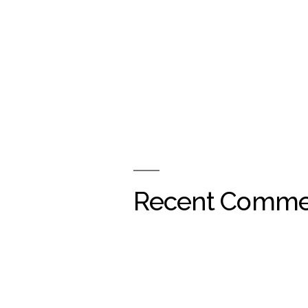
Recent Comme