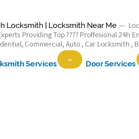
Loc
4h Locksmith | Locksmith Near Me
xperts Providing Top ???? Proffesional 24h 
sidential, Commercial, Auto , Car Locksmith , 
ksmith Services
Door Services