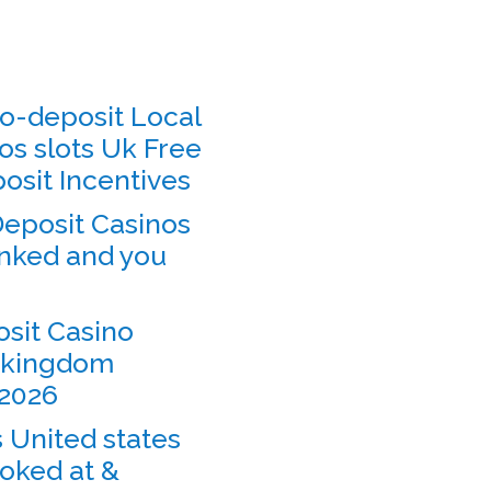
ro-deposit Local
os slots Uk Free
sit Incentives
Deposit Casinos
anked and you
sit Casino
d kingdom
 2026
 United states
oked at &