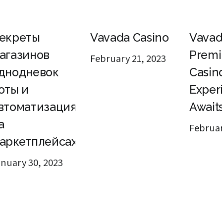
екреты
Vavada Casino
Vavada
агазинов
Prem
February 21, 2023
днодневок
Casin
оты и
Exper
втоматизация
Await
а
Februar
аркетплейсах
anuary 30, 2023