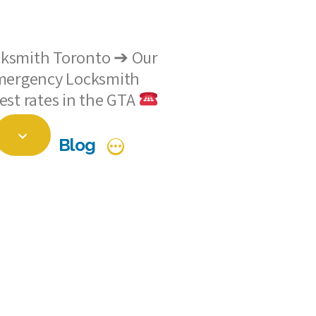
ksmith Toronto ➔ Our
Emergency Locksmith
Best rates in the GTA
Blog