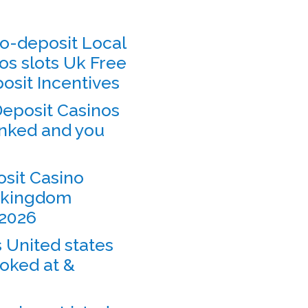
ro-deposit Local
os slots Uk Free
sit Incentives
Deposit Casinos
anked and you
sit Casino
d kingdom
 2026
 United states
oked at &