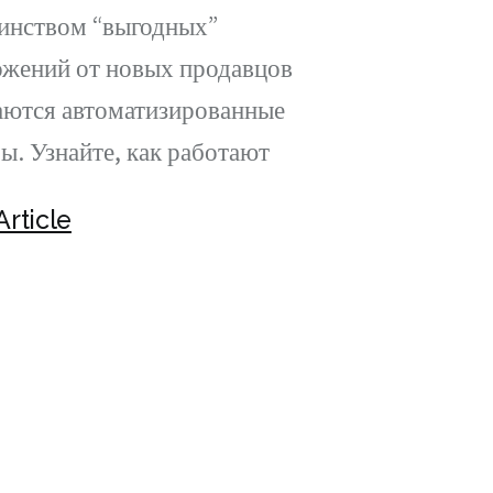
инством “выгодных”
ожений от новых продавцов
аются автоматизированные
ы. Узнайте, как работают
rticle