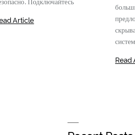
езопасно. Подключайтесь
больш
предл
ead Article
скрыв
систем
Read A