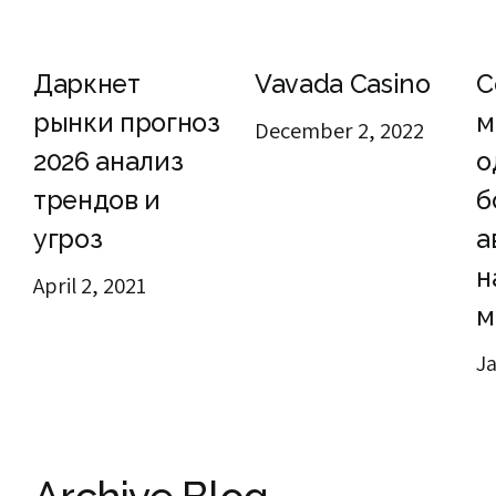
Даркнет
Vavada Casino
С
рынки прогноз
м
December 2, 2022
2026 анализ
о
трендов и
б
угроз
а
н
April 2, 2021
м
J