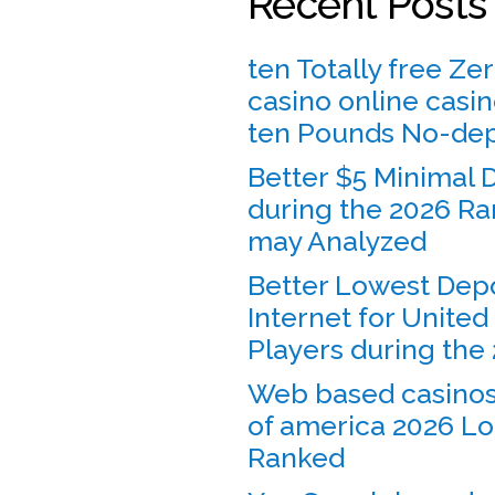
Recent Posts
ten Totally free Ze
casino online casin
ten Pounds No-depo
Better $5 Minimal 
during the 2026 R
may Analyzed
Better Lowest Depo
Internet for Unite
Players during the
Web based casinos
of america 2026 Lo
Ranked