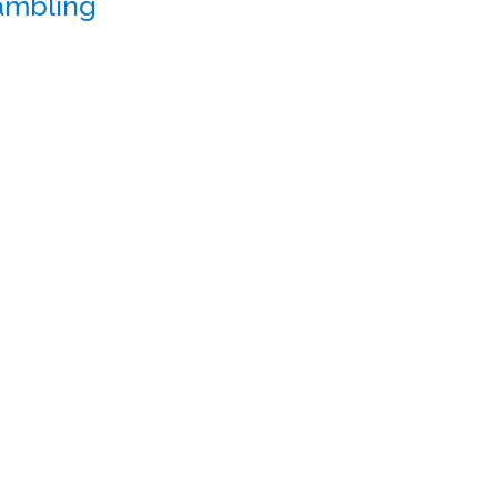
gambling