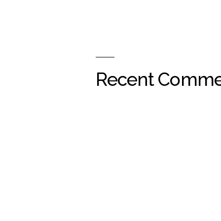
Recent Comme