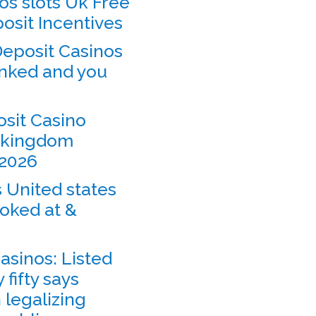
os slots Uk Free
sit Incentives
Deposit Casinos
anked and you
sit Casino
d kingdom
 2026
 United states
oked at &
asinos: Listed
fifty says
 legalizing