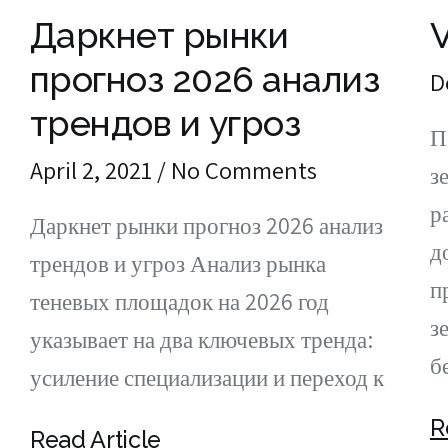
Даркнет рынки
прогноз 2026 анализ
D
трендов и угроз
П
April 2, 2021
No Comments
з
р
Даркнет рынки прогноз 2026 анализ
д
трендов и угроз Анализ рынка
п
теневых площадок на 2026 год
з
указывает на два ключевых тренда:
б
усиление специализации и переход к
R
Read Article