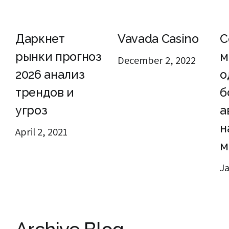
Даркнет
Vavada Casino
С
рынки прогноз
м
December 2, 2022
2026 анализ
о
трендов и
б
угроз
а
н
April 2, 2021
м
J