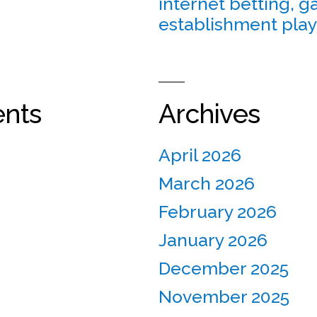
internet betting, 
establishment play
nts
Archives
April 2026
March 2026
February 2026
January 2026
December 2025
November 2025