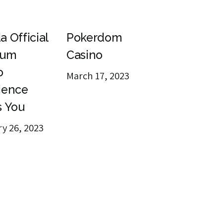
 Official
Pokerdom
ium
Casino
o
March 17, 2023
ience
s You
y 26, 2023