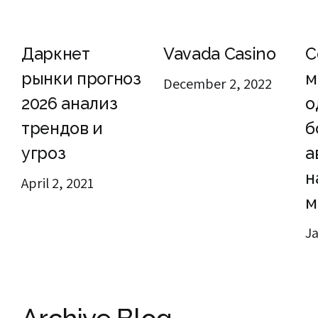
Даркнет
Vavada Casino
С
рынки прогноз
м
December 2, 2022
2026 анализ
о
трендов и
б
угроз
а
н
April 2, 2021
м
J