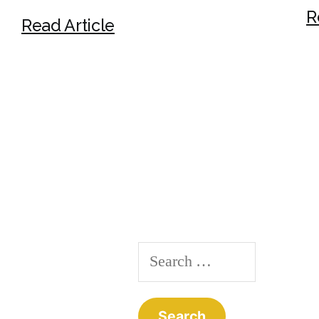
R
Read Article