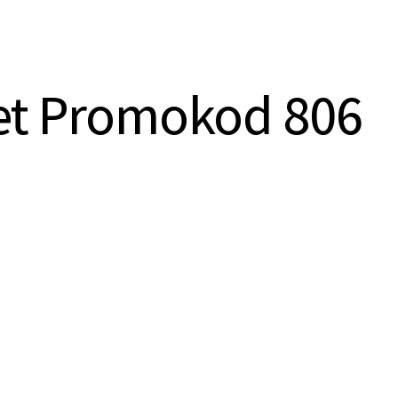
et Promokod 806