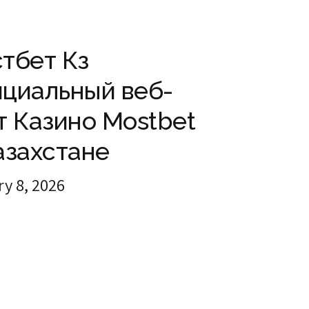
тбет Кз
циальный веб-
т Казино Mostbet
азахстане
y 8, 2026