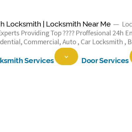
Loc
4h Locksmith | Locksmith Near Me
xperts Providing Top ???? Proffesional 24h 
sidential, Commercial, Auto , Car Locksmith , 
ksmith Services
Door Services