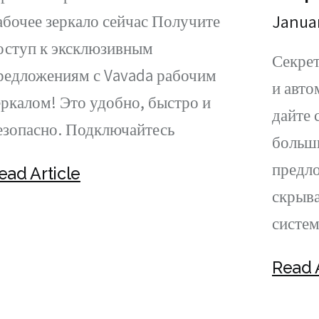
абочее зеркало сейчас Получите
Januar
оступ к эксклюзивным
Секрет
редложениям с Vavada рабочим
и авто
еркалом! Это удобно, быстро и
дайте 
езопасно. Подключайтесь
больш
предл
ead Article
скрыв
систем
Read A