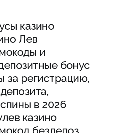
усы казино
ино Лев
мокоды и
депозитные бонус
ы за регистрацию,
 депозита,
спины в 2026
улев казино
мокод бездепоз