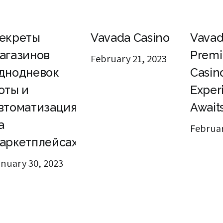
екреты
Vavada Casino
Vavada
агазинов
Prem
February 21, 2023
днодневок
Casin
оты и
Exper
втоматизация
Await
а
Februar
аркетплейсах
anuary 30, 2023