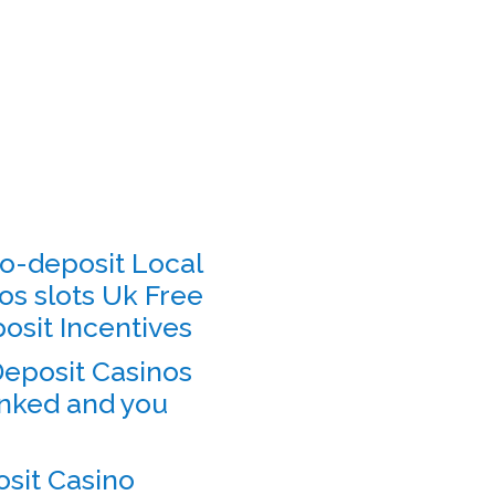
ro-deposit Local
os slots Uk Free
sit Incentives
Deposit Casinos
anked and you
sit Casino