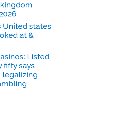
d kingdom
 2026
 United states
oked at &
asinos: Listed
fifty says
 legalizing
gambling