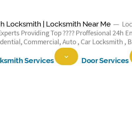
Loc
4h Locksmith | Locksmith Near Me
xperts Providing Top ???? Proffesional 24h 
sidential, Commercial, Auto , Car Locksmith , 
ksmith Services
Door Services