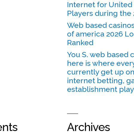
Internet for Unite
Players during the
Web based casinos
of america 2026 Lo
Ranked
You S. web based c
here is where every 
currently get up on
internet betting, 
establishment play
nts
Archives