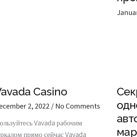
Januar
Vavada Casino
Сек
одн
ecember 2, 2022
No Comments
авт
ользуйтесь Vavada рабочим
мар
еркалом прямо сейчас Vavada