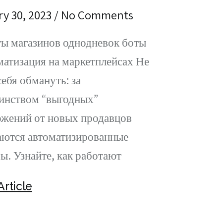
y 30, 2023
No Comments
ы магазинов однодневок боты
матизация на маркетплейсах Не
себя обмануть: за
инством “выгодных”
ожений от новых продавцов
аются автоматизированные
ы. Узнайте, как работают
rticle