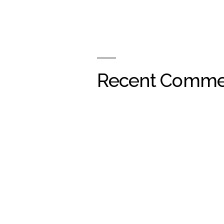
Recent Comme