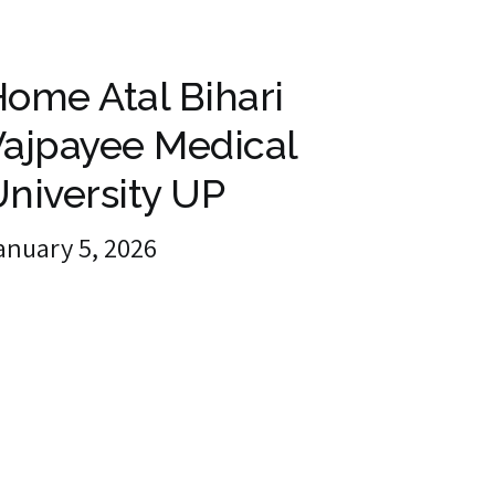
ome Atal Bihari
ajpayee Medical
niversity UP
anuary 5, 2026