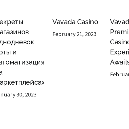
екреты
Vavada Casino
Vavada
агазинов
Prem
February 21, 2023
днодневок
Casin
оты и
Exper
втоматизация
Await
а
Februar
аркетплейсах
anuary 30, 2023