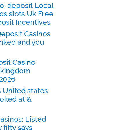
ro-deposit Local
os slots Uk Free
sit Incentives
Deposit Casinos
anked and you
sit Casino
d kingdom
 2026
 United states
oked at &
asinos: Listed
fifty says