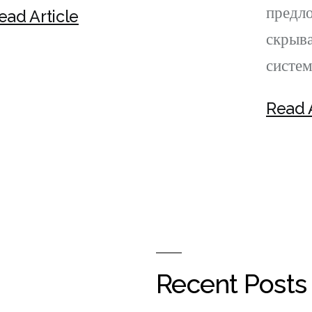
предл
ead Article
скрыв
систем
Read A
Recent Posts