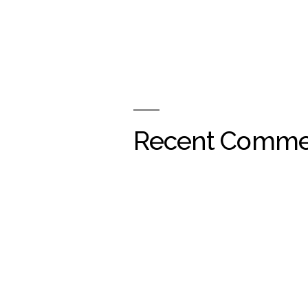
Recent Comme