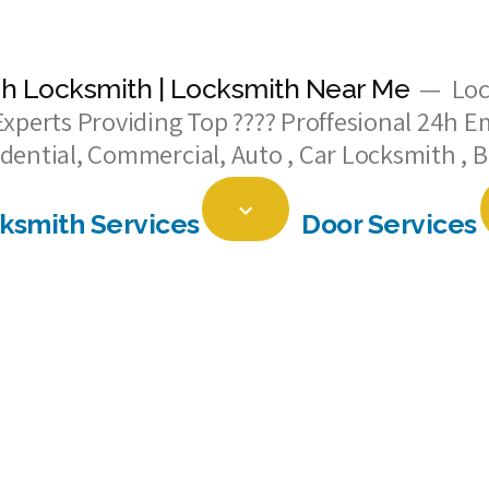
Loc
4h Locksmith | Locksmith Near Me
xperts Providing Top ???? Proffesional 24h 
sidential, Commercial, Auto , Car Locksmith , 
ksmith Services
Door Services