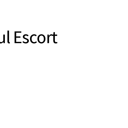
ul Escort