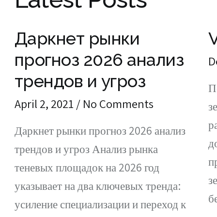
Даркнет рынки
прогноз 2026 анализ
D
трендов и угроз
П
April 2, 2021
No Comments
з
р
Даркнет рынки прогноз 2026 анализ
д
трендов и угроз Анализ рынка
п
теневых площадок на 2026 год
з
указывает на два ключевых тренда:
б
усиление специализации и переход к