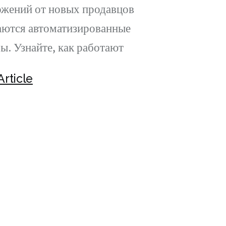
ожений от новых продавцов
аются автоматизированные
ы. Узнайте, как работают
rticle