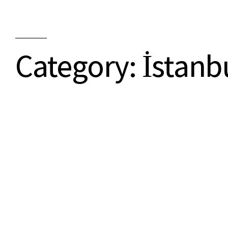
Category: İstanb