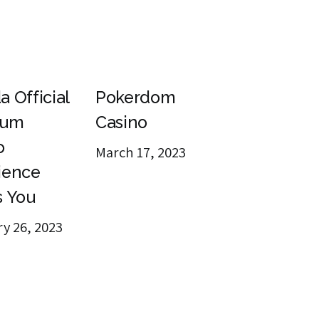
 Official
Pokerdom
ium
Casino
o
March 17, 2023
ience
s You
y 26, 2023