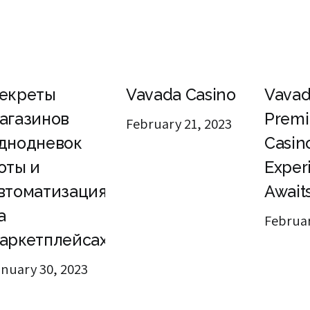
екреты
Vavada Casino
Vavada
агазинов
Prem
February 21, 2023
днодневок
Casin
оты и
Exper
втоматизация
Await
а
Februar
аркетплейсах
anuary 30, 2023