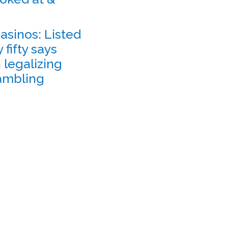
asinos: Listed
fifty says
 legalizing
gambling