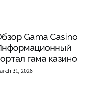
Обзор Gama Casino
Информационный
портал гама казино
arch 31, 2026