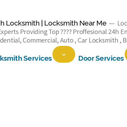
Loc
4h Locksmith | Locksmith Near Me
xperts Providing Top ???? Proffesional 24h 
sidential, Commercial, Auto , Car Locksmith , 
ksmith Services
Door Services