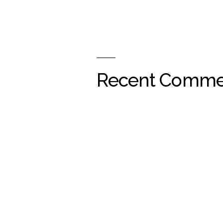
Recent Comme