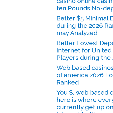
casino online casin
ten Pounds No-depo
Better $5 Minimal 
during the 2026 R
may Analyzed
Better Lowest Depo
Internet for Unite
Players during the
Web based casinos
of america 2026 Lo
Ranked
You S. web based c
here is where every 
currently get up on