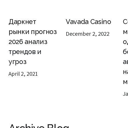
Даркнет
Vavada Casino
С
рынки прогноз
м
December 2, 2022
2026 анализ
о
трендов и
б
угроз
а
н
April 2, 2021
м
J