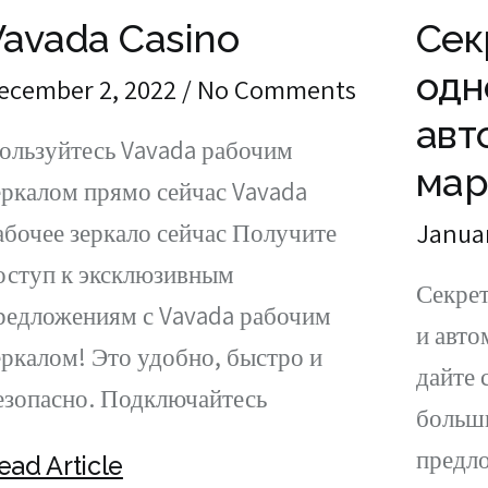
Vavada Casino
Сек
одн
ecember 2, 2022
No Comments
авт
ользуйтесь Vavada рабочим
мар
еркалом прямо сейчас Vavada
абочее зеркало сейчас Получите
Januar
оступ к эксклюзивным
Секрет
редложениям с Vavada рабочим
и авто
еркалом! Это удобно, быстро и
дайте 
езопасно. Подключайтесь
больш
предл
ead Article