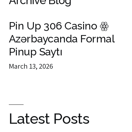
Archive Blog
Pin Up 306 Casino ꙮ
Azərbaycanda Formal
Pinup Saytı
March 13, 2026
Latest Posts