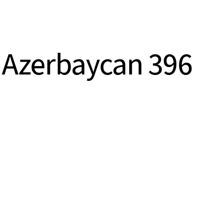
 Azerbaycan 396