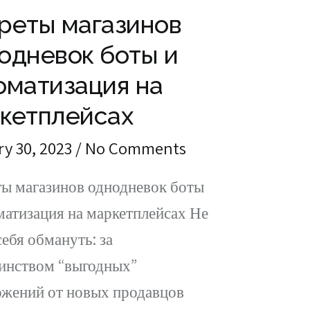
реты магазинов
одневок боты и
оматизация на
кетплейсах
y 30, 2023
No Comments
ы магазинов однодневок боты
матизация на маркетплейсах Не
себя обмануть: за
инством “выгодных”
ожений от новых продавцов