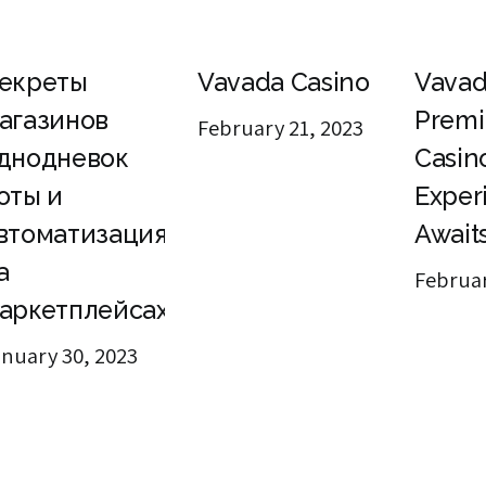
екреты
Vavada Casino
Vavada
агазинов
Prem
February 21, 2023
днодневок
Casin
оты и
Exper
втоматизация
Await
а
Februar
аркетплейсах
anuary 30, 2023