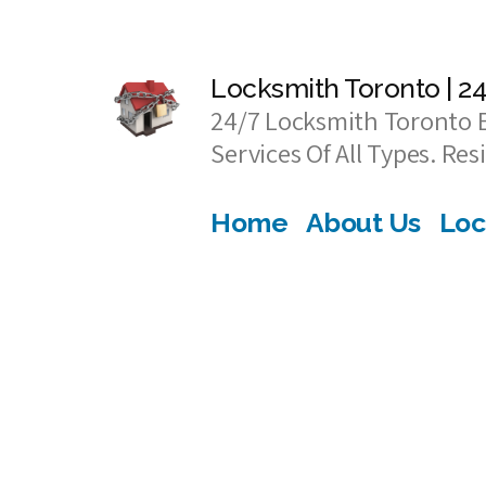
Locksmith Toronto | 2
24/7 Locksmith Toronto E
Services Of All Types. Re
Home
About Us
Loc