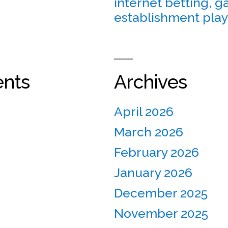
internet betting, 
establishment play
nts
Archives
April 2026
March 2026
February 2026
January 2026
December 2025
November 2025